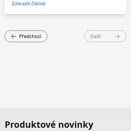
diskusní fóra a komentáře pod články.
Zobrazit článek
Předchozí
Další
Produktové novinky