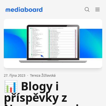
Produktové novinky
Otev
27. října 2023
·
Tereza Žižlavská
📊 Blogy i
příspěvky z